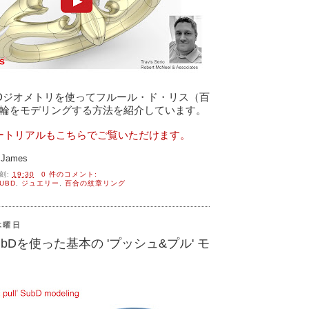
輪をモデリングする方法を紹介しています。
ュートリアルもこちらでご覧いただけます。
James
刻:
19:30
0 件のコメント:
UBD
,
ジュエリー
,
百合の紋章リング
木曜日
のSubDを使った基本の 'プッシュ&プル' モ