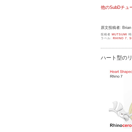
他のSubDチ
原文投稿者: Brian 
投稿者
MUTSUMI
時
ラベル:
RHINO 7
,
S
ハート型の