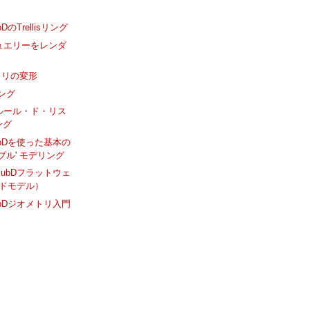
ubDのTrellisリング
でジュエリーをレンダ
トリの変形
ング
でフルール・ド・リス
ング
のSubDを使った基本の
プル' モデリング
でのSubDフラットウェ
ドモデル）
のSubDジオメトリ入門