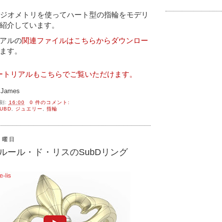
のSubDジオメトリを使ってハート型の指輪をモデリ
紹介しています。
アルの
関連ファイルはこちらからダウンロー
ます。
ュートリアルもこちらでご覧いただけます。
James
刻:
16:00
0 件のコメント:
UBD
,
ジュエリー
,
指輪
月曜日
 でフルール・ド・リスのSubDリング