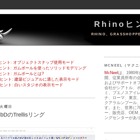
Rhino
RHINO、GRASSHOPP
8 のヒント: オブジェクトスナップ使用モード
MCNEEL（マク
8 のヒント: ガムボールを使ったソリッドモデリング
McNeel
は、1980
 のヒント: ガムボールとは?
開、従業員所有の
ヒント: 建築ビジュアルに適した表示モード
およびサポートオ
ヒント: 白いスタジオの表示モード
会社がシアトル、
ミ、ブエノスアイ
ナ、ローマ、東京
クアラルンプール
日火曜日
す。また、世界に7
ー、販売店、OEM
ubDのTrellisリング
ングセンターがあ