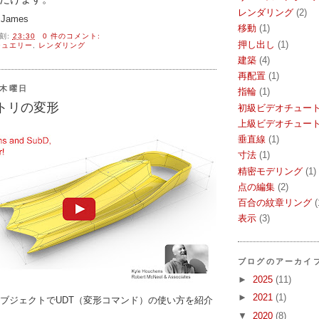
レンダリング
(2)
James
移動
(1)
刻:
23:30
0 件のコメント:
押し出し
(1)
ジュエリー
,
レンダリング
建築
(4)
再配置
(1)
日木曜日
指輪
(1)
メトリの変形
初級ビデオチュー
上級ビデオチュー
垂直線
(1)
寸法
(1)
精密モデリング
(1)
点の編集
(2)
百合の紋章リング
(
表示
(3)
ブログのアーカイ
►
2025
(11)
►
2021
(1)
SubDオブジェクトでUDT（変形コマンド）の使い方を紹介
▼
2020
(8)