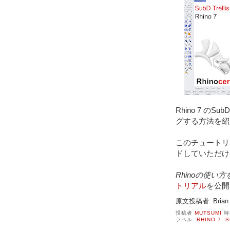
Rhino 7 の
グする方法を紹
このチュートリ
ドしていただけ
Rhinoの使い
トリアル
を公開
原文投稿者: Brian 
投稿者
MUTSUMI
時
ラベル:
RHINO 7
,
S