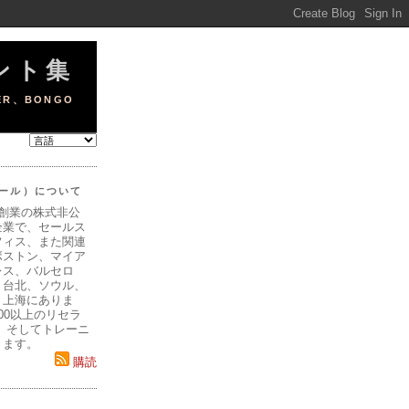
ヒント集
ER、BONGO
ニール）について
年創業の株式非公
企業で、セールス
フィス、また関連
ボストン、マイア
レス、バルセロ
、台北、ソウル、
、上海にありま
00以上のリセラ
、そしてトレーニ
ります。
購読