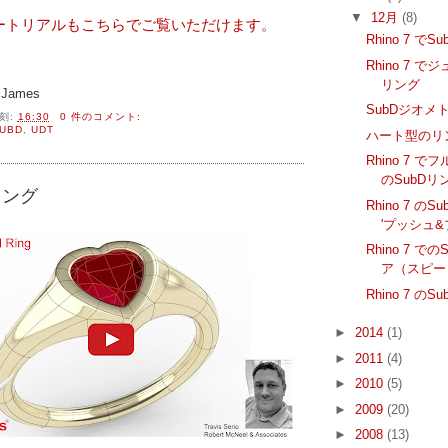
▼
12月
(8)
ュートリアルもこちらでご覧いただけます。
Rhino 7 でS
Rhino 7 
リング
James
SubDジオメ
刻:
16:30
0 件のコメント:
UBD
,
UDT
ハート型のリ
Rhino 7 
のSubDリ
リング
Rhino 7 
'プッシュ&
Rhino 7 
ア（スピー
Rhino 7 
►
2014
(1)
►
2011
(4)
►
2010
(5)
►
2009
(20)
►
2008
(13)