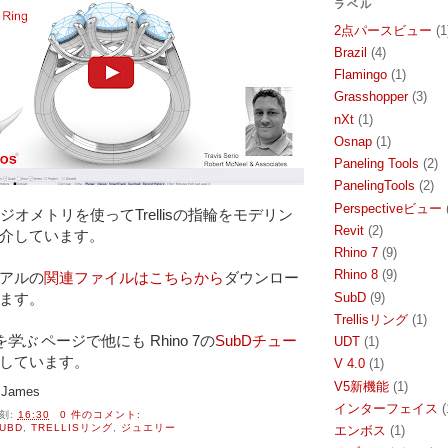
ラベル
2点パースビュー
(1
Brazil
(4)
Flamingo
(1)
Grasshopper
(3)
nXt
(1)
Osnap
(1)
Paneling Tools
(2)
PanelingTools
(2)
Perspectiveビュー
SubDジオメトリを使ってTrellisの指輪をモデリン
Revit
(2)
介しています。

Rhino 7
(9)
Rhino 8
(9)
アルの
関連ファイルはこちらから
ダウンロー
SubD
(9)
ます。
Trellisリング
(1)
方を学ぶ
 ページで他にも Rhino 7の
SubDチュー
UDT
(1)
しています。
V 4.0
(1)
V5新機能
(1)
James
インターフェイス
(
刻:
16:30
0 件のコメント:
UBD
,
TRELLISリング
,
ジュエリー
エンボス
(1)