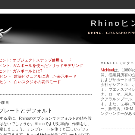
Rhino
RHINO、GRASSHOPP
8 のヒント: オブジェクトスナップ使用モード
MCNEEL（マク
8 のヒント: ガムボールを使ったソリッドモデリング
McNeel
は、1980
 のヒント: ガムボールとは?
開、従業員所有の
ヒント: 建築ビジュアルに適した表示モード
およびサポートオ
ヒント: 白いスタジオの表示モード
会社がシアトル、
ミ、ブエノスアイ
ナ、ローマ、東京
クアラルンプール
金曜日
す。また、世界に7
ー、販売店、OEM
テンプレートとデフォルト
ングセンターがあ
する度に、Rhinoのオプションでデフォルトの値を設
はないでしょうか。Rhinoでより効率的に作業をし、
定しましょう。テンプレートを使うと正しいデフォ
ができます。Pascal Golayがテンプレートがどの