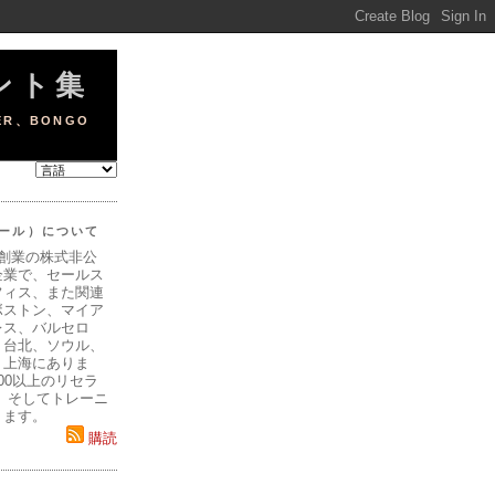
ヒント集
ER、BONGO
ニール）について
年創業の株式非公
企業で、セールス
フィス、また関連
ボストン、マイア
レス、バルセロ
、台北、ソウル、
、上海にありま
00以上のリセラ
、そしてトレーニ
ります。
購読