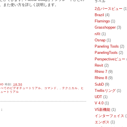
ラベル
、また使い方を詳しく説明します。
2点パースビュー
(1
Brazil
(4)
Flamingo
(1)
Grasshopper
(3)
nXt
(1)
Osnap
(1)
Paneling Tools
(2)
PanelingTools
(2)
Perspectiveビュー
Revit
(2)
Rhino 7
(9)
Rhino 8
(9)
SubD
(9)
UO
時刻:
18:50
すべてのビデオチュートリアル、コマンド、
,
テクニカル、ヒ
Trellisリング
(1)
チュートリアル
UDT
(1)
V 4.0
(1)
V5新機能
(1)
:
インターフェイス
(
エンボス
(1)